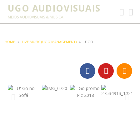
UGO AUDIOVISUAIS
Toggle
Toggl
navigation
searc
MEIOS AUDIOVISUAIS & MUSICA
HOME
»
LIVE MUSIC (UGO MANAGEMENT)
»
U’ GO